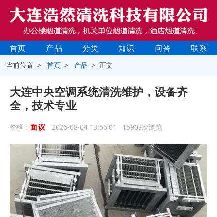
首页
产品
分类
知识
问答
联系
当前位置 >
首页
>
产品
> 正文
大连中央空调系统清洗维护，设备齐
全，技术专业
面议
价格：
2026-08-04 13:56:01 15908次浏览