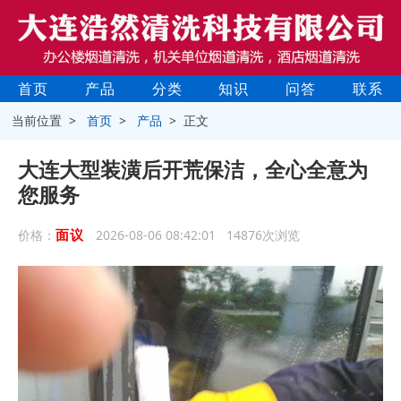
首页
产品
分类
知识
问答
联系
当前位置 >
首页
>
产品
> 正文
大连大型装潢后开荒保洁，全心全意为
您服务
面议
价格：
2026-08-06 08:42:01 14876次浏览