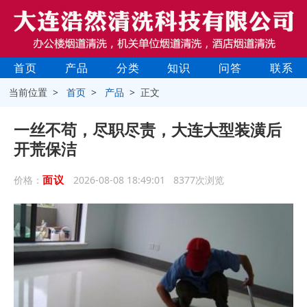
首页
产品
分类
知识
问答
联系
当前位置 >
首页
>
产品
> 正文
一丝不苟，尽职尽责，大连大型装潢后
开荒保洁
面议
价格：
2026-08-08 18:49:01 8377次浏览