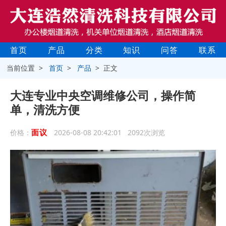
首页
产品
分类
知识
问答
联系
当前位置 >
首页
>
产品
> 正文
大连专业中央空调维修公司，操作简
单，清洗方便
面议
价格：
2026-08-08 20:42:01 2092次浏览