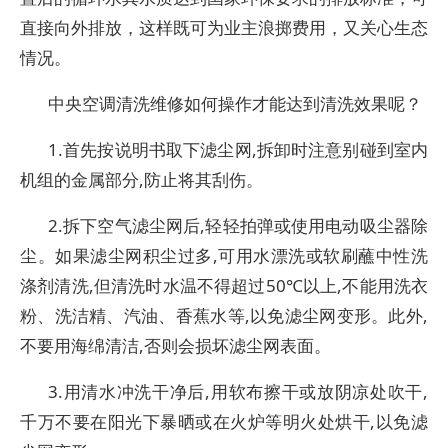
直接向外排放，这样既可为业主浪掷费用，又关心生态
情况。
中央空调清洗维修如何操作才能达到清洗效果呢？
1.首先按说明书取下滤尘网,拆卸时注意别碰到室内
机组的金属部分,防止将其刮伤。
2.拆下空气滤尘网后,轻轻拍弹或使用电动吸尘器除
尘。如果滤尘网积尘过多,可用水漂洗或软刷蘸中性洗
涤剂清洗,但清洗时水温不得超过50℃以上,不能用洗衣
粉、洗洁精、汽油、香蕉水等,以免滤尘网变形。此外,
不要用海绵清洁,否则会损坏滤尘网表面。
3.用清水冲洗干净后,用软布擦干或放阴凉处吹干,
千万不要在阳光下暴晒或在火炉等明火处烘干,以免滤