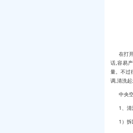
在打
话,容易
量。不过
调,清洗
中央
1、清
1）