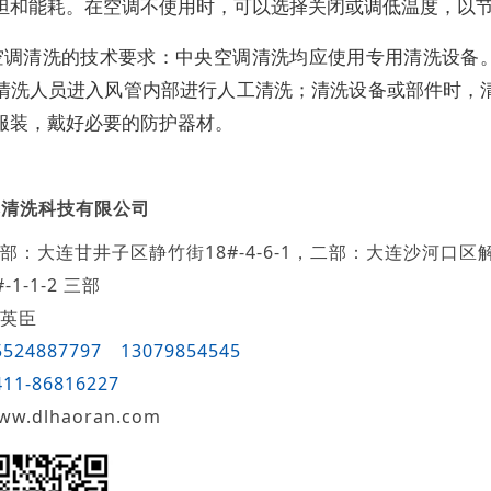
担和能耗。在空调不使用时，可以选择关闭或调低温度，以
空调清洗的技术要求：中央空调清洗均应使用专用清洗设备
清洗人员进入风管内部进行人工清洗；清洗设备或部件时，
服装，戴好必要的防护器材。
然清洗科技有限公司
部：大连甘井子区静竹街18#-4-6-1，二部：大连沙河口区
-1-1-2 三部
英臣
5524887797
13079854545
411-86816227
ww.dlhaoran.com