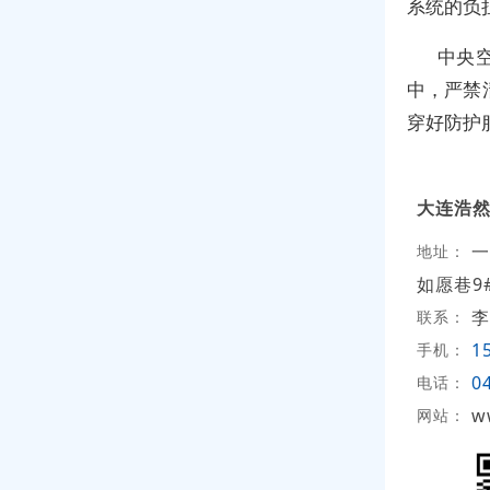
系统的负
中央
中，严禁
穿好防护
大连浩
一
地址：
如愿巷9#
李
联系：
1
手机：
0
电话：
w
网站：