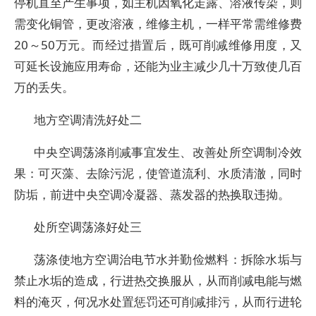
停机直至产生事项，如主机因氧化走露、溶液传染，则
需变化铜管，更改溶液，维修主机，一样平常需维修费
20～50万元。而经过措置后，既可削减维修用度，又
可延长设施应用寿命，还能为业主减少几十万致使几百
万的丢失。
地方空调清洗好处二
中央空调荡涤削减事宜发生、改善处所空调制冷效
果：可灭藻、去除污泥，使管道流利、水质清澈，同时
防垢，前进中央空调冷凝器、蒸发器的热换取违拗。
处所空调荡涤好处三
荡涤使地方空调治电节水并勤俭燃料：拆除水垢与
禁止水垢的造成，行进热交换服从，从而削减电能与燃
料的淹灭，何况水处置惩罚还可削减排污，从而行进轮