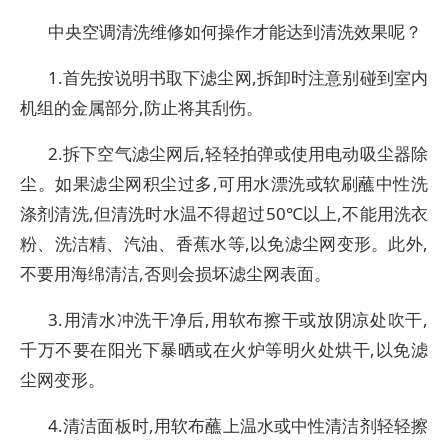
中央空调清洗维修如何操作才能达到清洗效果呢？
1.首先按说明书取下滤尘网,拆卸时注意别碰到室内
机组的金属部分,防止将其刮伤。
2.拆下空气滤尘网后,轻轻拍弹或使用电动吸尘器除
尘。如果滤尘网积尘过多,可用水漂洗或软刷蘸中性洗
涤剂清洗,但清洗时水温不得超过50℃以上,不能用洗衣
粉、洗洁精、汽油、香蕉水等,以免滤尘网变形。此外,
不要用海绵清洁,否则会损坏滤尘网表面。
3.用清水冲洗干净后,用软布擦干或放阴凉处吹干,
千万不要在阳光下暴晒或在火炉等明火处烘干,以免滤
尘网变形。
4.清洁面板时,用软布蘸上温水或中性清洁剂轻轻擦