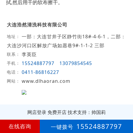
拭,然后用干的软布擦干。
大连浩然清洗科技有限公司
一部：大连甘井子区静竹街18#-4-6-1，二部：
地址：
大连沙河口区解放广场如愿巷9#-1-1-2 三部
李英臣
联系：
15524887797
13079854545
手机：
0411-86816227
电话：
www.dlhaoran.com
网站：
网店登录
免费开店
技术支持：帅国莉
第
16年
15524887797
在线咨询
一键拨号