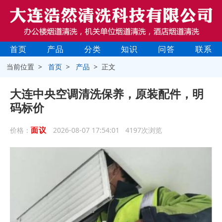
首页
产品
分类
知识
问答
联系
当前位置 >
首页
>
产品
> 正文
大连中央空调清洗保养，原装配件，明
码标价
面议
价格：
2026-08-07 17:54:01 4197次浏览