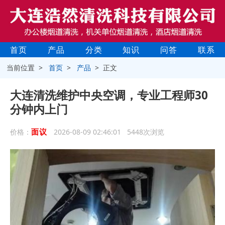
首页
产品
分类
知识
问答
联系
当前位置 >
首页
>
产品
> 正文
大连清洗维护中央空调，专业工程师30
分钟内上门
面议
价格：
2026-08-09 02:46:01 5448次浏览