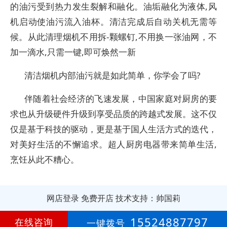
的油污受到热力发生裂解和融化。油垢融化为液体,风
机启动使油污流入油杯。清洁完成后自动关机无需等
候。从此清理烟机不用拆-颗螺钉,不用换一张油网，不
加一滴水,只需一键,即可焕然一新
清洁烟机内部油污就是如此简单，你学会了吗?
伴随着社会经济的飞速发展，中国家庭对厨房的要
求也从升级硬件升级到享受品质的跨越式发展。这不仅
仅是基于科技的驱动，更是基于国人生活方式的迭代，
对美好生活的不懈追求。超人厨房电器带来简单生活,
烹饪从此不糟心。
网店登录
免费开店
技术支持：帅国莉
第
16年
15524887797
在线咨询
一键拨号