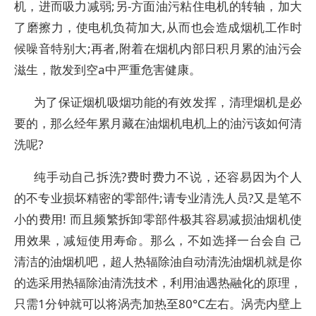
机，进而吸力减弱;另-方面油污粘住电机的转轴，加大
了磨擦力，使电机负荷加大,从而也会造成烟机工作时
候噪音特别大;再者,附着在烟机内部日积月累的油污会
滋生，散发到空a中严重危害健康。
为了保证烟机吸烟功能的有效发挥，清理烟机是必
要的，那么经年累月藏在油烟机电机上的油污该如何清
洗呢?
纯手动自己拆洗?费时费力不说，还容易因为个人
的不专业损坏精密的零部件;请专业清洗人员?又是笔不
小的费用! 而且频繁拆卸零部件极其容易减损油烟机使
用效果，减短使用寿命。那么，不如选择一台会自 己
清洁的油烟机吧，超人热辐除油自动清洗油烟机就是你
的选采用热辐除油清洗技术，利用油遇热融化的原理，
只需1分钟就可以将涡壳加热至80°C左右。涡壳内壁上